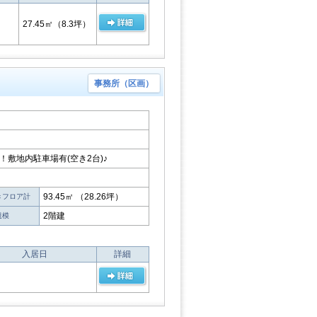
27.45㎡
（8.3坪）
事務所（区画）
！敷地内駐車場有(空き2台)♪
93.45㎡ （28.26坪）
きフロア計
2階建
規模
入居日
詳細
時