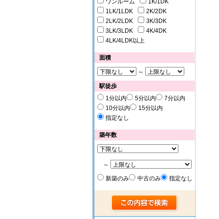
ワンルーム
1K/1DK
1LK/1LDK
2K/2DK
2LK/2LDK
3K/3DK
3LK/3LDK
4K/4DK
4LK/4LDK以上
面積
～
駅徒歩
1分以内
5分以内
7分以内
10分以内
15分以内
指定なし
築年数
～
新築のみ
中古のみ
指定なし