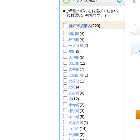
■ご希望の町村をお選びください。
（複数選択が可能です。）
神戸市須磨区
(223)
磯馴町
(4)
板宿町
(4)
一ノ谷町
(2)
戎町
(2)
大池町
(5)
大田町
(12)
大手町
(7)
上細沢町
(1)
北落合
(1)
北町
(4)
衣掛町
(6)
車
(12)
小寺町
(2)
権現町
(3)
桜木町
(5)
潮見台町
(2)
白川台
(14)
神撫町
(2)