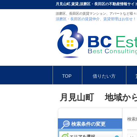
月見山町,賃貸,須磨区・長田区の不動産情報サイ
須磨区、長田区の賃貸マンション、アパートなど様々
須磨区・長田区の賃貸仲介、賃貸管理はお任せ！
TOP
借りたい方
お問合せ
インスタグラム
月見山町 地域か
検索
検索条件の変更
エリアを選択