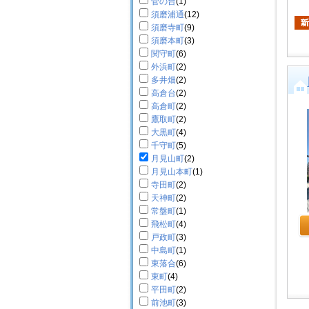
菅の台
(1)
須磨浦通
(12)
須磨寺町
(9)
須磨本町
(3)
関守町
(6)
外浜町
(2)
多井畑
(2)
高倉台
(2)
高倉町
(2)
鷹取町
(2)
大黒町
(4)
千守町
(5)
月見山町
(2)
月見山本町
(1)
寺田町
(2)
天神町
(2)
常盤町
(1)
飛松町
(4)
戸政町
(3)
中島町
(1)
東落合
(6)
東町
(4)
平田町
(2)
前池町
(3)