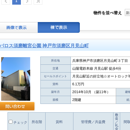
1
物件を並べ替え
新
パロス須磨離宮公園 神戸市須磨区月見山町
兵庫県神戸市須磨区月見山町３丁目
所在地
山陽電鉄本線 月見山駅 徒歩4分
交通
月見山駅近の好立地☆オートロック
セールスポイント
6.1万円
賃料
2014年10月 （築11年）
築年月
建
2階建
規模
総
敷
金
所在階
賃料
管理費／共益費
／
間
チェック
礼
金