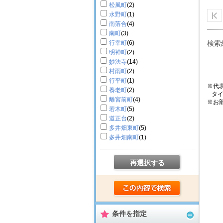
松風町
(2)
水野町
(1)
南落合
(4)
南町
(3)
行幸町
(6)
検索
明神町
(2)
妙法寺
(14)
村雨町
(2)
行平町
(1)
※代
養老町
(2)
タイ
離宮前町
(4)
※お
若木町
(5)
道正台
(2)
多井畑東町
(5)
多井畑南町
(1)
再選択する
条件を指定