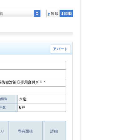
着
アパート
等防犯対策◎専用庭付き＾＾
木造
物構造
6戸
戸数
取り
専有面積
詳細