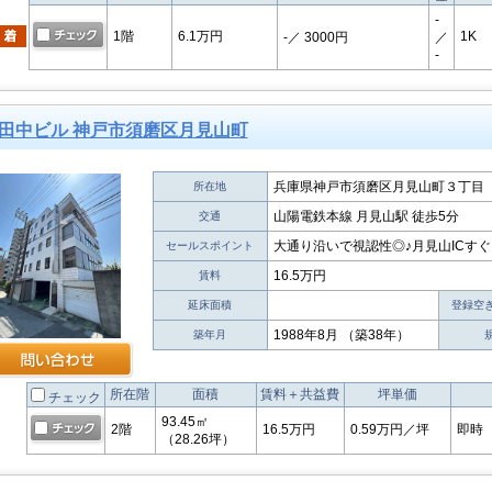
-
1階
6.1万円
1K
-
／ 3000円
／
-
田中ビル 神戸市須磨区月見山町
兵庫県神戸市須磨区月見山町３丁目
所在地
山陽電鉄本線 月見山駅 徒歩5分
交通
大通り沿いで視認性◎♪月見山ICすぐ
セールスポイント
16.5万円
賃料
延床面積
登録空
1988年8月 （築38年）
築年月
所在階
面積
賃料＋共益費
坪単価
チェック
93.45㎡
2階
16.5万円
0.59万円／坪
即
（28.26坪）