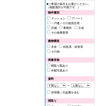
■ご希望の条件をお選びください。
（複数選択が可能です。）
物件種別
マンション
アパート
一戸建／その他居住用
店舗
事務所
土地
その他事業用
建物構造
木造
鉄筋系・鉄骨系
その他
画像有無
間取り図あり
外観写真あり
賃料
～
管理費／共益費を含む
間取り