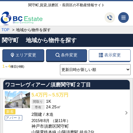
関守町,賃貸,須磨区・長田区の不動産情報サイト
メ
TOP
地域から物件を探す
関守町 地域から物件を探す
エリア変更
条件変更
表示変更
1
4
～
棟目
(4棟)
ワコーレヴィアーノ須磨関守町２丁目
5.4万円～5.5万円
1K
24.25㎡
新着
2階建
木造
アパート
2015年8月
（築11年）
神戸市須磨区関守町
山陽電鉄本線 山陽須磨駅 徒歩7分