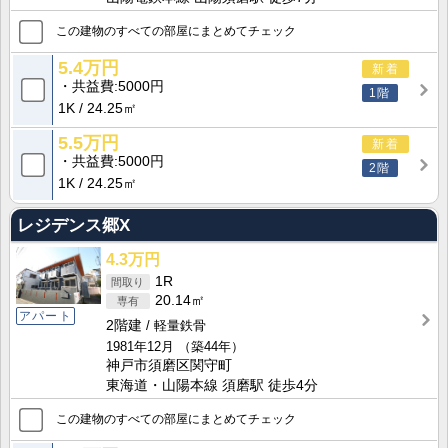
この建物のすべての部屋にまとめてチェック
5.4万円
新着
共益費
5000円
1階
1K
24.25㎡
5.5万円
新着
共益費
5000円
2階
1K
24.25㎡
レジデンス郷X
4.3万円
1R
20.14㎡
アパート
2階建
軽量鉄骨
1981年12月
（築44年）
神戸市須磨区関守町
東海道・山陽本線 須磨駅 徒歩4分
この建物のすべての部屋にまとめてチェック