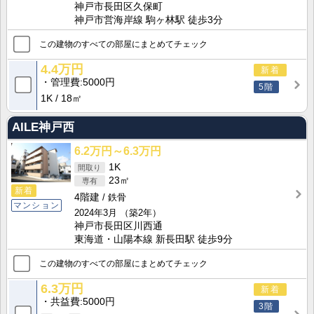
神戸市長田区久保町
神戸市営海岸線 駒ヶ林駅 徒歩3分
この建物のすべての部屋にまとめてチェック
4.4万円
新着
管理費
5000円
5階
1K
18㎡
AILE神戸西
6.2万円～6.3万円
1K
23㎡
新着
4階建
鉄骨
マンション
2024年3月
（築2年）
神戸市長田区川西通
東海道・山陽本線 新長田駅 徒歩9分
この建物のすべての部屋にまとめてチェック
6.3万円
新着
共益費
5000円
3階