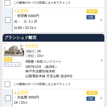
この建物のすべての部屋にまとめてチェック
7.6万円
新着
管理費
5000円
1階
-
1ヶ月
1LDK
32.51㎡
ブランシュド離宮
4.5万円
1K
23㎡
新着
4階建
鉄筋コンクリート
マンション
1997年10月
（築28年）
神戸市須磨区桜木町
山陽電鉄本線 月見山駅 徒歩8分
この建物のすべての部屋にまとめてチェック
4.5万円
新着
共益費
3000円
2階
1K
23㎡