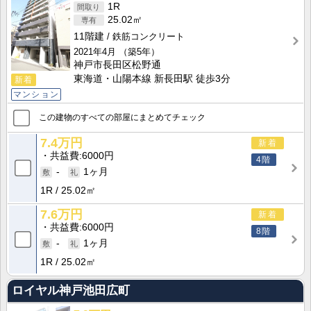
1R
25.02㎡
11階建
鉄筋コンクリート
2021年4月
（築5年）
神戸市長田区松野通
東海道・山陽本線 新長田駅 徒歩3分
新着
マンション
この建物のすべての部屋にまとめてチェック
7.4万円
新着
共益費
6000円
4階
-
1ヶ月
1R
25.02㎡
7.6万円
新着
共益費
6000円
8階
-
1ヶ月
1R
25.02㎡
ロイヤル神戸池田広町