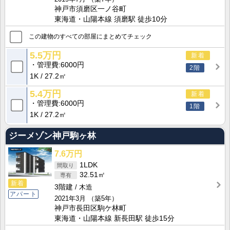
神戸市須磨区一ノ谷町
東海道・山陽本線 須磨駅 徒歩10分
この建物のすべての部屋にまとめてチェック
5.5万円
新着
管理費
6000円
2階
1K
27.2㎡
5.4万円
新着
管理費
6000円
1階
1K
27.2㎡
ジーメゾン神戸駒ヶ林
7.6万円
1LDK
32.51㎡
新着
3階建
木造
アパート
2021年3月
（築5年）
神戸市長田区駒ケ林町
東海道・山陽本線 新長田駅 徒歩15分