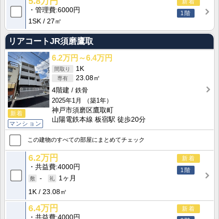
5.8万円
新着
管理費
6000円
1階
1SK
27㎡
リアコートJR須磨鷹取
6.2万円～6.4万円
1K
23.08㎡
4階建
鉄骨
2025年1月
（築1年）
神戸市須磨区鷹取町
新着
山陽電鉄本線 板宿駅 徒歩20分
マンション
この建物のすべての部屋にまとめてチェック
6.2万円
新着
共益費
4000円
1階
-
1ヶ月
1K
23.08㎡
6.4万円
新着
共益費
4000円