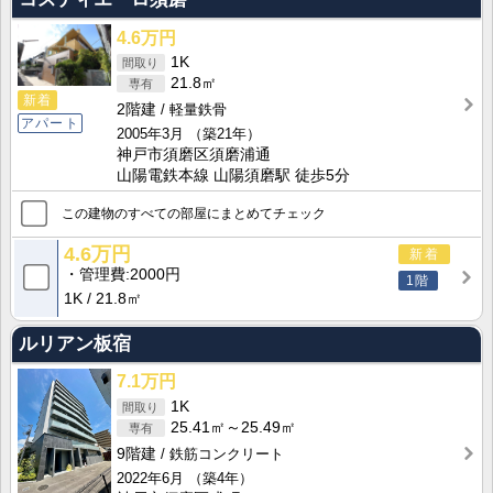
4.6万円
1K
21.8㎡
新着
2階建
軽量鉄骨
アパート
2005年3月
（築21年）
神戸市須磨区須磨浦通
山陽電鉄本線 山陽須磨駅 徒歩5分
この建物のすべての部屋にまとめてチェック
4.6万円
新着
管理費
2000円
1階
1K
21.8㎡
ルリアン板宿
7.1万円
1K
25.41㎡～25.49㎡
9階建
鉄筋コンクリート
2022年6月
（築4年）