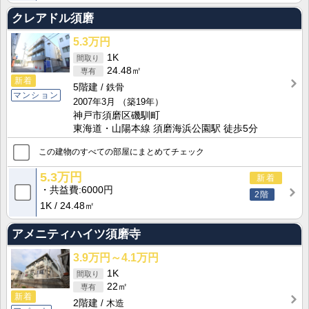
クレアドル須磨
5.3万円
1K
24.48㎡
新着
5階建
鉄骨
マンション
2007年3月
（築19年）
神戸市須磨区磯馴町
東海道・山陽本線 須磨海浜公園駅 徒歩5分
この建物のすべての部屋にまとめてチェック
5.3万円
新着
共益費
6000円
2階
1K
24.48㎡
アメニティハイツ須磨寺
3.9万円～4.1万円
1K
22㎡
新着
2階建
木造