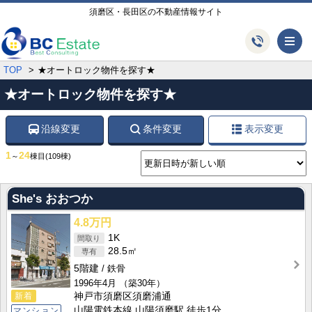
須磨区・長田区の不動産情報サイト
メ
TOP
★オートロック物件を探す★
★オートロック物件を探す★
沿線変更
条件変更
表示変更
1
24
～
棟目
(109棟)
She's おおつか
4.8万円
1K
28.5㎡
5階建
鉄骨
1996年4月
（築30年）
新着
神戸市須磨区須磨浦通
山陽電鉄本線 山陽須磨駅 徒歩1分
マンション