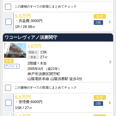
この建物のすべての部屋にまとめてチェック
5.9万円
新着
共益費
3000円
2階
1R
28.98㎡
ワコーレヴィアノ須磨関守
5.8万円
1SK
27㎡
新着
2階建
木造
アパート
2005年4月
（築21年）
神戸市須磨区関守町
山陽電鉄本線 山陽須磨駅 徒歩3分
この建物のすべての部屋にまとめてチェック
5.8万円
新着
管理費
6000円
2階
1SK
27㎡