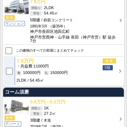
7.9万円
2LDK
54.45㎡
新着
5階建
鉄筋コンクリート
マンション
1991年3月
（築35年）
神戸市長田区池田広町
神戸市営西神・山手線 長田（神戸市営）駅 徒歩
7分
この建物のすべての部屋にまとめてチェック
7.9万円
新着
共益費
11000円
5階
100000円
150000円
2LDK
54.45㎡
コーム須磨
5.4万円～5.5万円
1K
27.2㎡
新着
3階建
木造
アパート
2019年7月
（築7年）