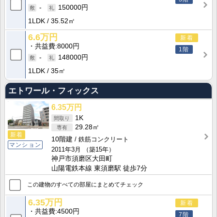
-
150000円
1LDK
35.52㎡
6.6万円
新着
共益費
8000円
1階
-
148000円
1LDK
35㎡
エトワール・フィックス
6.35万円
1K
29.28㎡
新着
10階建
鉄筋コンクリート
マンション
2011年3月
（築15年）
神戸市須磨区大田町
山陽電鉄本線 東須磨駅 徒歩7分
この建物のすべての部屋にまとめてチェック
6.35万円
新着
共益費
4500円
7階