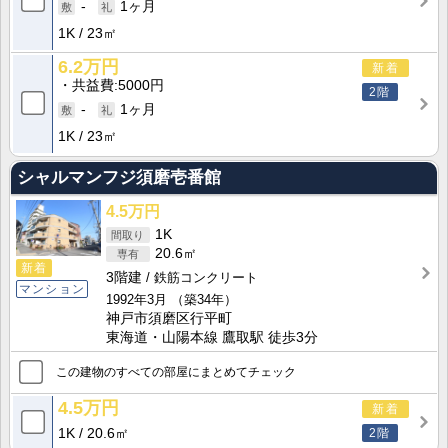
-
1ヶ月
1K
23㎡
6.2万円
新着
共益費
5000円
2階
-
1ヶ月
1K
23㎡
シャルマンフジ須磨壱番館
4.5万円
1K
20.6㎡
新着
3階建
鉄筋コンクリート
マンション
1992年3月
（築34年）
神戸市須磨区行平町
東海道・山陽本線 鷹取駅 徒歩3分
この建物のすべての部屋にまとめてチェック
4.5万円
新着
1K
20.6㎡
2階