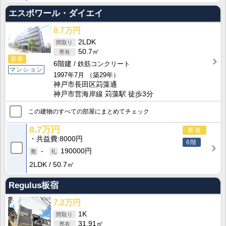
エスポワール・ダイエイ
8.7万円
2LDK
50.7㎡
新着
6階建
鉄筋コンクリート
マンション
1997年7月
（築29年）
神戸市長田区苅藻通
神戸市営海岸線 苅藻駅 徒歩3分
この建物のすべての部屋にまとめてチェック
8.7万円
新着
共益費
8000円
6階
-
190000円
2LDK
50.7㎡
Regulus板宿
7.2万円
1K
31.91㎡