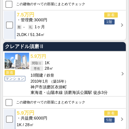
この建物のすべての部屋にまとめてチェック
7.5万円
新着
管理費
3000円
1階
-
1ヶ月
2LDK
51.34㎡
クレアドル須磨Ⅱ
5.9万円
1K
28㎡
新着
10階建
鉄骨
マンション
2010年1月
（築16年）
神戸市須磨区衣掛町
東海道・山陽本線 須磨海浜公園駅 徒歩3分
この建物のすべての部屋にまとめてチェック
5.9万円
新着
共益費
6000円
5階
1K
28㎡