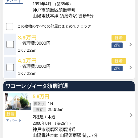
アパート
1991年4月
（築35年）
神戸市須磨区須磨寺町
山陽電鉄本線 須磨寺駅 徒歩5分
この建物のすべての部屋にまとめてチェック
3.9万円
新着
管理費
3000円
2階
1K
22㎡
4.1万円
新着
管理費
3000円
2階
1K
22㎡
ワコーレヴィータ須磨浦通
5.9万円
1R
28.98㎡
新着
2階建
木造
アパート
2000年8月
（築26年）
神戸市須磨区須磨浦通
山陽電鉄本線 山陽須磨駅 徒歩7分