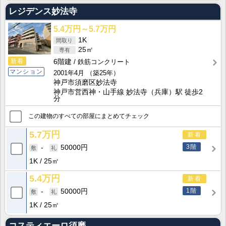
レジデンス妙法寺
5.4万円～5.7万円
1K
25㎡
新着
6階建
鉄筋コンクリート
マンション
2001年4月
（築25年）
神戸市須磨区妙法寺
神戸市営西神・山手線 妙法寺（兵庫）駅 徒歩2
分
この建物のすべての部屋にまとめてチェック
5.7万円
新着
3階
-
50000円
1K
25㎡
5.4万円
新着
1階
-
50000円
1K
25㎡
コスティエーロ須磨