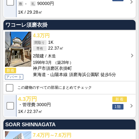
-
90000円
1K
29.28㎡
ワコーレ須磨衣掛
4.3万円
1K
22.37㎡
2階建
木造
1998年3月
（築28年）
神戸市須磨区衣掛町
新着
東海道・山陽本線 須磨海浜公園駅 徒歩5分
アパート
この建物のすべての部屋にまとめてチェック
4.3万円
新着
管理費
3000円
1階
1K
22.37㎡
SOAR SHINNAGATA
7.4万円～7.6万円