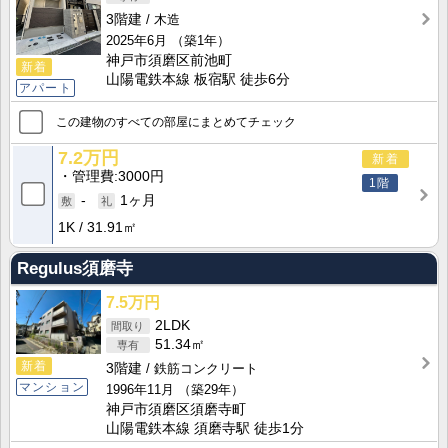
3階建
木造
2025年6月
（築1年）
神戸市須磨区前池町
新着
山陽電鉄本線 板宿駅 徒歩6分
アパート
この建物のすべての部屋にまとめてチェック
7.2万円
新着
管理費
3000円
1階
-
1ヶ月
1K
31.91㎡
Regulus須磨寺
7.5万円
2LDK
51.34㎡
新着
3階建
鉄筋コンクリート
マンション
1996年11月
（築29年）
神戸市須磨区須磨寺町
山陽電鉄本線 須磨寺駅 徒歩1分