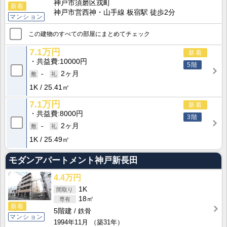
神戸市須磨区戎町
新着
神戸市営西神・山手線 板宿駅 徒歩2分
マンション
この建物のすべての部屋にまとめてチェック
7.1万円
新着
共益費
10000円
5階
-
2ヶ月
1K
25.41㎡
7.1万円
新着
共益費
8000円
3階
-
2ヶ月
1K
25.49㎡
モダンアパートメント神戸新長田
4.4万円
1K
18㎡
新着
5階建
鉄骨
マンション
1994年11月
（築31年）