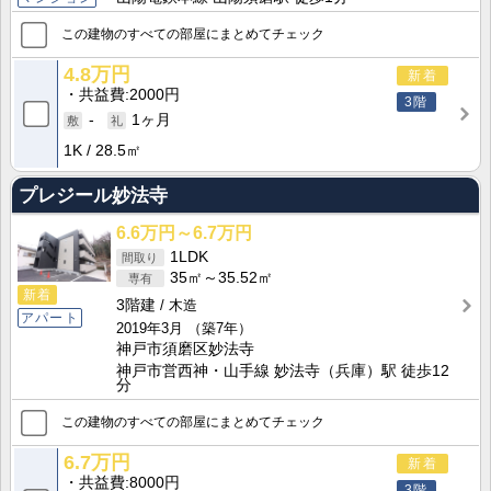
この建物のすべての部屋にまとめてチェック
4.8万円
新着
共益費
2000円
3階
-
1ヶ月
1K
28.5㎡
プレジール妙法寺
6.6万円～6.7万円
1LDK
35㎡～35.52㎡
新着
3階建
木造
アパート
2019年3月
（築7年）
神戸市須磨区妙法寺
神戸市営西神・山手線 妙法寺（兵庫）駅 徒歩12
分
この建物のすべての部屋にまとめてチェック
6.7万円
新着
共益費
8000円
3階