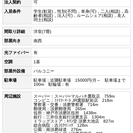
法人契約
可
入居条件
学生(歓迎)，性別(不問)，単身(可)，二人(相談)，高
齢者(相談)，法人(可)，ルームシェア(相談)，友人
同士(相談)
間取り詳細
洋室(7畳)
部屋向き
南西
光ファイバー
有
空調
1基
部屋外設備
バルコニー
駐車場
駐車場：近隣駐車場 15000円/月～ 駐車場まで
100m 駐輪場：有
周辺施設
スーパー：スーパーマルハチ鷹取店 759m
コンビニ：ﾌｧﾐﾘｰﾏｰﾄ JR鷹取駅前店 218m
警察署・交番：須磨警察署 714m
郵便局：須磨郵便局 265m
役所：神戸市須磨区役所 1438m
銀行：三井住友銀行須磨支店 1304m
ドラッグストア：ｷﾘﾝ堂 須磨大池店 827m
総合病院：吉川ｸﾘﾆｯｸ 128m
公園：南須磨緑道 276m