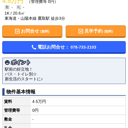
4.5万円
（管理費等 0円）
-
-
1K
20.6㎡
東海道・山陽本線 鷹取駅 徒歩3分
お問合せ
見学予約
(無料)
(無料)
電話お問合せ：
078-733-2103
ポイント
駅前の好立地！
バス・トイレ別☆
新生活のスタートに♪
物件基本情報
賃料
4.5万円
管理費等
0円
敷金
-