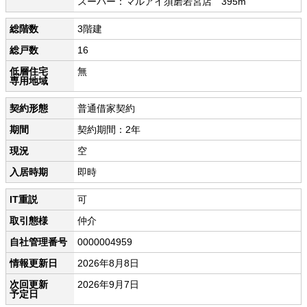
スーパー：マルアイ須磨若宮店 395m
総階数
3階建
総戸数
16
低層住宅
無
専用地域
契約形態
普通借家契約
期間
契約期間：2年
現況
空
入居時期
即時
IT重説
可
取引態様
仲介
自社管理番号
0000004959
情報更新日
2026年8月8日
次回更新
2026年9月7日
予定日