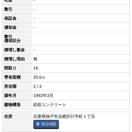
礼金
-
敷引
-
保証金
-
償却金
-
敷引
償却区分
積増し敷金
-
積増し理由
無
間取り
1K
専有面積
20.6㎡
所在階
2 / 3
築年月
1992年3月
建物構造
鉄筋コンクリート
住所
兵庫県神戸市須磨区行平町１丁目
周辺地図