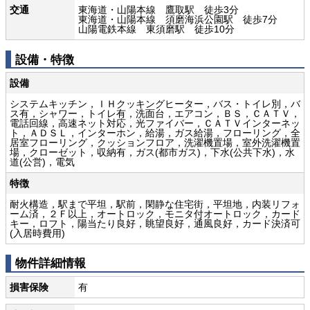
交通
東海道・山陽本線 鷹取駅 徒歩3分
東海道・山陽本線 須磨海浜公園駅 徒歩7分
山陽電鉄本線 東須磨駅 徒歩10分
設備・特徴
設備
システムキッチン，ＩＨクッキングヒーター，バス・トイレ別，バ
ス有，シャワー，トイレ有，洗面台，エアコン，ＢＳ，ＣＡＴＶ，
電話回線，高速ネット対応，光ファイバー，ＣＡＴＶインターネッ
ト，ＡＤＳＬ，インターホン，給湯，ガス給湯，フローリング，全
居室フローリング，クッションフロア，洗濯機置場，室外洗濯機置
場，クローゼット，収納有，ガス(都市ガス)，下水(公共下水)，水
道(公営)，電気
特徴
耐火構造，駅まで平坦，駅前，閑静な住宅街，平坦地，内装リフォ
ーム済，２Ｆ以上，オートロック，モニタ付オートロック，カード
キー，ロフト，陽当たり良好，眺望良好，通風良好，カード決済可
(入居時費用)
物件詳細情報
損害保険
有