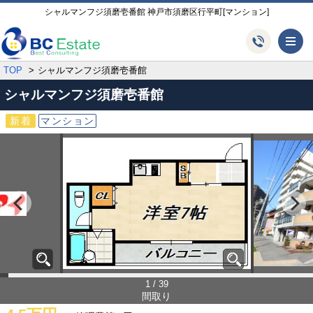
シャルマンフジ須磨壱番館 神戸市須磨区行平町[マンション]
メ
TOP
シャルマンフジ須磨壱番館
シャルマンフジ須磨壱番館
新着
マンション
1 / 39
間取り