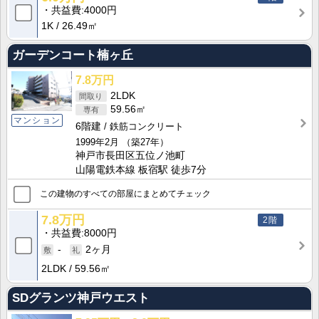
共益費
4000円
1K
26.49㎡
ガーデンコート楠ヶ丘
7.8万円
2LDK
59.56㎡
マンション
6階建
鉄筋コンクリート
1999年2月
（築27年）
神戸市長田区五位ノ池町
山陽電鉄本線 板宿駅 徒歩7分
この建物のすべての部屋にまとめてチェック
7.8万円
2階
共益費
8000円
-
2ヶ月
2LDK
59.56㎡
SDグランツ神戸ウエスト