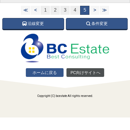
≪
<
1
2
3
4
5
>
≫
沿線変更
条件変更
ホームに戻る
PC向けサイトへ
Copyright (C) bcestate All rights reserved.