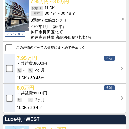
7.95万円～8.0万円
1LDK
30.4㎡～30.48㎡
8階建
鉄筋コンクリート
2022年1月
（築4年）
神戸市長田区北町
マンション
神戸高速鉄道 高速長田駅 徒歩4分
この建物のすべての部屋にまとめてチェック
7.95万円
3階
共益費
8000円
-
2ヶ月
1LDK
30.48㎡
8.0万円
6階
共益費
8000円
-
2ヶ月
1LDK
30.4㎡
Luxe神戸WEST