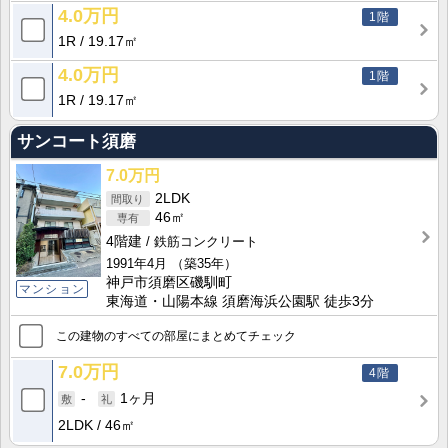
4.0万円
1階
1R
19.17㎡
4.0万円
1階
1R
19.17㎡
サンコート須磨
7.0万円
2LDK
46㎡
4階建
鉄筋コンクリート
1991年4月
（築35年）
神戸市須磨区磯馴町
マンション
東海道・山陽本線 須磨海浜公園駅 徒歩3分
この建物のすべての部屋にまとめてチェック
7.0万円
4階
-
1ヶ月
2LDK
46㎡