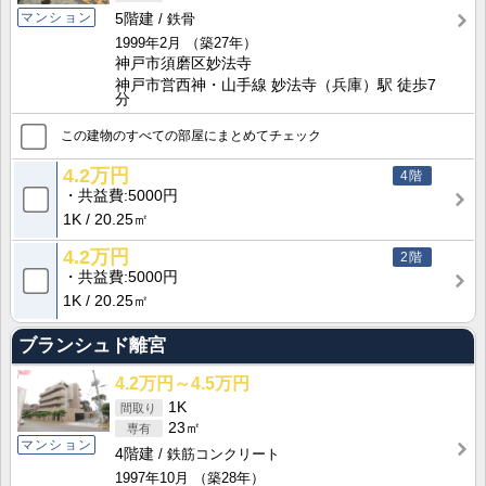
マンション
5階建
鉄骨
1999年2月
（築27年）
神戸市須磨区妙法寺
神戸市営西神・山手線 妙法寺（兵庫）駅 徒歩7
分
この建物のすべての部屋にまとめてチェック
4.2万円
4階
共益費
5000円
1K
20.25㎡
4.2万円
2階
共益費
5000円
1K
20.25㎡
ブランシュド離宮
4.2万円～4.5万円
1K
23㎡
マンション
4階建
鉄筋コンクリート
1997年10月
（築28年）