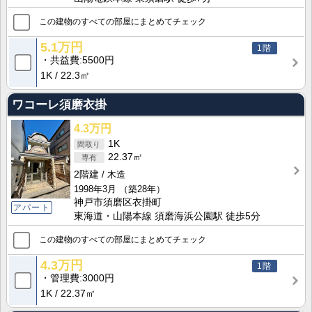
この建物のすべての部屋にまとめてチェック
5.1万円
1階
共益費
5500円
1K
22.3㎡
ワコーレ須磨衣掛
4.3万円
1K
22.37㎡
2階建
木造
1998年3月
（築28年）
神戸市須磨区衣掛町
アパート
東海道・山陽本線 須磨海浜公園駅 徒歩5分
この建物のすべての部屋にまとめてチェック
4.3万円
1階
管理費
3000円
1K
22.37㎡