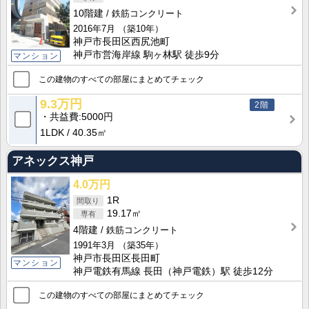
10階建
鉄筋コンクリート
2016年7月
（築10年）
神戸市長田区西尻池町
神戸市営海岸線 駒ヶ林駅 徒歩9分
マンション
この建物のすべての部屋にまとめてチェック
9.3万円
2階
共益費
5000円
1LDK
40.35㎡
アネックス神戸
4.0万円
1R
19.17㎡
4階建
鉄筋コンクリート
1991年3月
（築35年）
神戸市長田区長田町
マンション
神戸電鉄有馬線 長田（神戸電鉄）駅 徒歩12分
この建物のすべての部屋にまとめてチェック