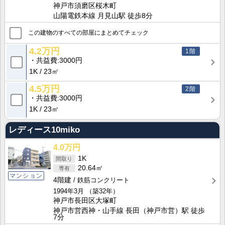
神戸市須磨区桜木町
山陽電鉄本線 月見山駅 徒歩8分
この建物のすべての部屋にまとめてチェック
4.2万円
1階
共益費
3000円
1K
23㎡
4.5万円
2階
共益費
3000円
1K
23㎡
レディース10miko
4.0万円
1K
20.64㎡
マンション
4階建
鉄筋コンクリート
1994年3月
（築32年）
神戸市長田区大塚町
神戸市営西神・山手線 長田（神戸市営）駅 徒歩
7分