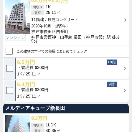
6.4万円～6.5万円
1K
25.11㎡
11階建
鉄筋コンクリート
2020年10月
（築5年）
神戸市長田区四番町
神戸市営西神・山手線 長田（神戸市営）駅 徒歩
マンション
5分
この建物のすべての部屋にまとめてチェック
6.5万円
10階
管理費
6300円
1K
25.11㎡
6.4万円
9階
管理費
6300円
1K
25.11㎡
メルディアキューブ新長田
9.3万円
1LDK
40.35㎡