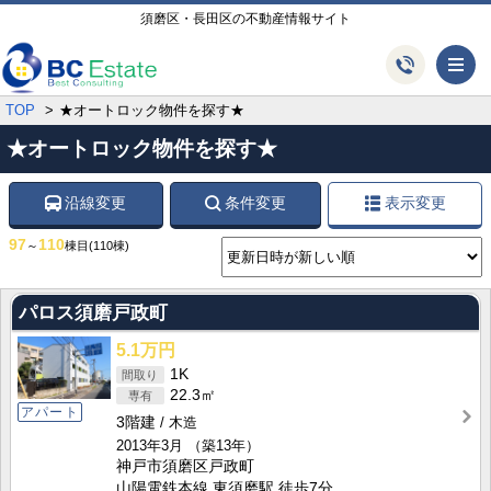
須磨区・長田区の不動産情報サイト
メ
TOP
★オートロック物件を探す★
★オートロック物件を探す★
沿線変更
条件変更
表示変更
97
110
～
棟目
(110棟)
パロス須磨戸政町
5.1万円
1K
22.3㎡
アパート
3階建
木造
2013年3月
（築13年）
神戸市須磨区戸政町
山陽電鉄本線 東須磨駅 徒歩7分