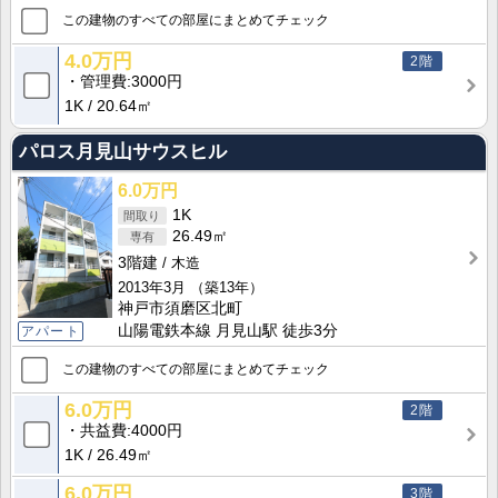
この建物のすべての部屋にまとめてチェック
4.0万円
2階
管理費
3000円
1K
20.64㎡
パロス月見山サウスヒル
6.0万円
1K
26.49㎡
3階建
木造
2013年3月
（築13年）
神戸市須磨区北町
山陽電鉄本線 月見山駅 徒歩3分
アパート
この建物のすべての部屋にまとめてチェック
6.0万円
2階
共益費
4000円
1K
26.49㎡
6.0万円
3階