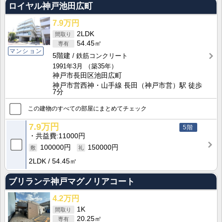
ロイヤル神戸池田広町
7.9万円
2LDK
54.45㎡
マンション
5階建
鉄筋コンクリート
1991年3月
（築35年）
神戸市長田区池田広町
神戸市営西神・山手線 長田（神戸市営）駅 徒歩
7分
この建物のすべての部屋にまとめてチェック
7.9万円
5階
共益費
11000円
100000円
150000円
2LDK
54.45㎡
ブリランテ神戸マグノリアコート
4.2万円
1K
20.25㎡