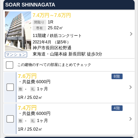
SOAR SHINNAGATA
7.4万円～7.6万円
1R
25.02㎡
11階建
鉄筋コンクリート
2021年4月
（築5年）
神戸市長田区松野通
東海道・山陽本線 新長田駅 徒歩3分
マンション
この建物のすべての部屋にまとめてチェック
7.6万円
8階
共益費
6000円
-
1ヶ月
1R
25.02㎡
7.4万円
4階
共益費
6000円
-
1ヶ月
1R
25.02㎡