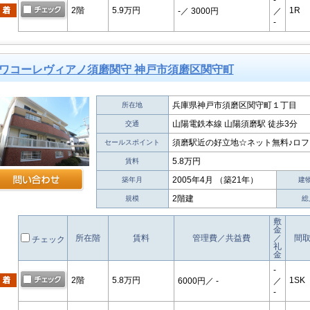
-
2階
5.9万円
1R
-
／ 3000円
／
-
ワコーレヴィアノ須磨関守 神戸市須磨区関守町
兵庫県神戸市須磨区関守町１丁目
所在地
山陽電鉄本線 山陽須磨駅 徒歩3分
交通
須磨駅近の好立地☆ネット無料♪ロ
セールスポイント
5.8万円
賃料
2005年4月 （築21年）
築年月
建
2階建
規模
総
敷
金
所在階
賃料
管理費／共益費
／
間
チェック
礼
金
-
2階
5.8万円
1SK
6000円
／ -
／
-