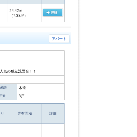
24.42㎡
（7.38坪）
アパート
 人気の独立洗面台！！
木造
物構造
8戸
戸数
取り
専有面積
詳細