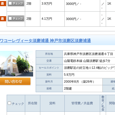
2階
3.9万円
1K
3000円
／ -
／
-
-
2階
4.1万円
1K
3000円
／ -
／
-
ワコーレヴィータ須磨浦通 神戸市須磨区須磨浦通
兵庫県神戸市須磨区須磨浦通６丁目
所在地
山陽電鉄本線 山陽須磨駅 徒歩7分
交通
須磨駅近の好立地☆12.4帖のビッグ
セールスポイント
5.9万円
賃料
2000年8月 （築26年）
築年月
建
2階建
規模
総
敷
金
所在階
賃料
管理費／共益費
／
間
チェック
礼
金