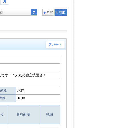
着
アパート
心です＾＾人気の独立洗面台！
木造
物構造
10戸
戸数
取り
専有面積
詳細