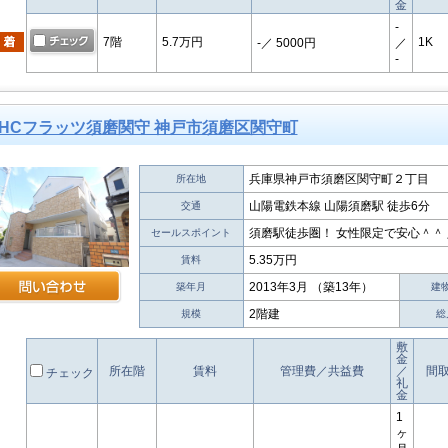
金
-
7階
5.7万円
1K
-
／ 5000円
／
-
HCフラッツ須磨関守 神戸市須磨区関守町
兵庫県神戸市須磨区関守町２丁目
所在地
山陽電鉄本線 山陽須磨駅 徒歩6分
交通
須磨駅徒歩圏！ 女性限定で安心＾＾
セールスポイント
5.35万円
賃料
2013年3月 （築13年）
築年月
建
2階建
規模
総
敷
金
所在階
賃料
管理費／共益費
／
間
チェック
礼
金
1
ヶ