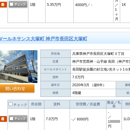
月
1階
5.35万円
1K
4000円
／ -
／
1
ヶ
月
Vールネサンス大塚町 神戸市長田区大塚町
兵庫県神戸市長田区大塚町３丁目
所在地
神戸市営西神・山手線 長田（神戸市営
交通
長田駅徒歩圏の好立地♪光ネット1Ｇ
セールスポイント
7.0万円
賃料
2020年3月 （築6年）
築年月
建
4階建
規模
総
敷金／礼
所在階
賃料
管理費／共益費
間
チェック
金
-
／
1階
7.0万円
1LD
-
／ 6000円
100000
円