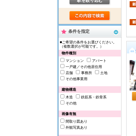
駅を絞り込む
条件を指定
■ご希望の条件をお選びください。
（複数選択が可能です。）
物件種別
マンション
アパート
一戸建／その他居住用
店舗
事務所
土地
その他事業用
建物構造
木造
鉄筋系・鉄骨系
その他
画像有無
間取り図あり
外観写真あり