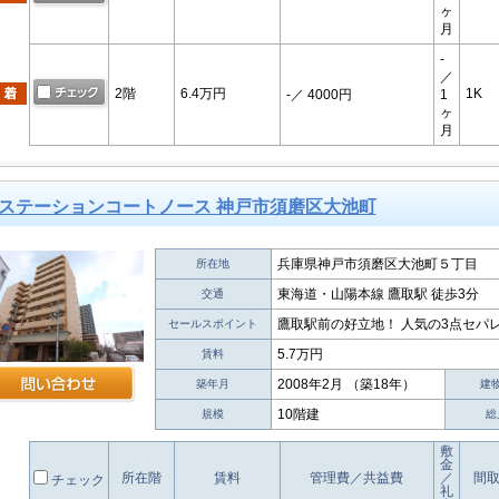
ヶ
月
-
／
2階
6.4万円
1K
-
／ 4000円
1
ヶ
月
ステーションコートノース 神戸市須磨区大池町
兵庫県神戸市須磨区大池町５丁目
所在地
東海道・山陽本線 鷹取駅 徒歩3分
交通
鷹取駅前の好立地！ 人気の3点セパレ
セールスポイント
5.7万円
賃料
2008年2月 （築18年）
築年月
建
10階建
規模
総
敷
金
所在階
賃料
管理費／共益費
／
間
チェック
礼