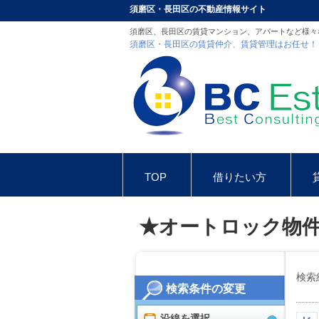
須磨区・長田区の不動産情報サイト
須磨区、長田区の賃貸マンション、アパートなど様々
須磨区・長田区の賃貸仲介、賃貸管理はお任せ！
TOP
借りたい方
お問合せ
インスタグラム
★オートロック物
検索
検索条件の変更
沿線を選択