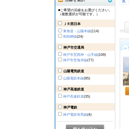
■ご希望の沿線をお選びください。
（複数選択が可能です。）
ＪＲ西日本
東海道・山陽本線
(114)
和田岬線
(24)
神戸市交通局
神戸市営西神・山手線
(109)
神戸市営海岸線
(77)
山陽電気鉄道
山陽電鉄本線
(95)
神戸高速鉄道
神戸高速鉄道
(35)
神戸電鉄
神戸電鉄有馬線
(4)