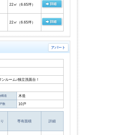
22㎡
（6.65坪）
22㎡
（6.65坪）
アパート
ワンルーム♪独立洗面台！
木造
物構造
10戸
戸数
取り
専有面積
詳細