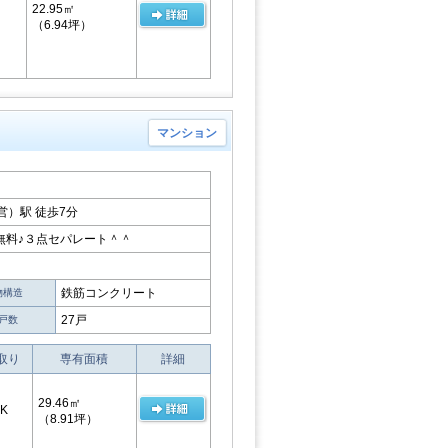
22.95㎡
（6.94坪）
マンション
）駅 徒歩7分
無料♪３点セパレート＾＾
鉄筋コンクリート
物構造
27戸
戸数
取り
専有面積
詳細
29.46㎡
K
（8.91坪）