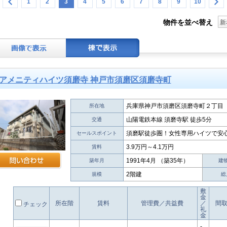
1
2
3
4
5
6
7
8
9
10
物件を並べ替え
新
アメニティハイツ須磨寺 神戸市須磨区須磨寺町
兵庫県神戸市須磨区須磨寺町２丁目
所在地
山陽電鉄本線 須磨寺駅 徒歩5分
交通
須磨駅徒歩圏！女性専用ハイツで安
セールスポイント
3.9万円～4.1万円
賃料
1991年4月 （築35年）
築年月
建
2階建
規模
総
敷
金
所在階
賃料
管理費／共益費
／
間
チェック
礼
金
-