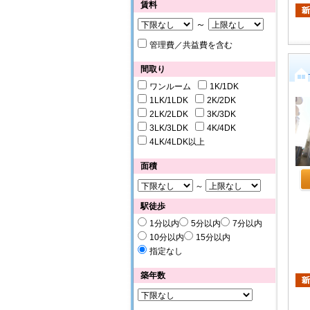
賃料
～
管理費／共益費を含む
間取り
ワンルーム
1K/1DK
1LK/1LDK
2K/2DK
2LK/2LDK
3K/3DK
3LK/3LDK
4K/4DK
4LK/4LDK以上
面積
～
駅徒歩
1分以内
5分以内
7分以内
10分以内
15分以内
指定なし
築年数