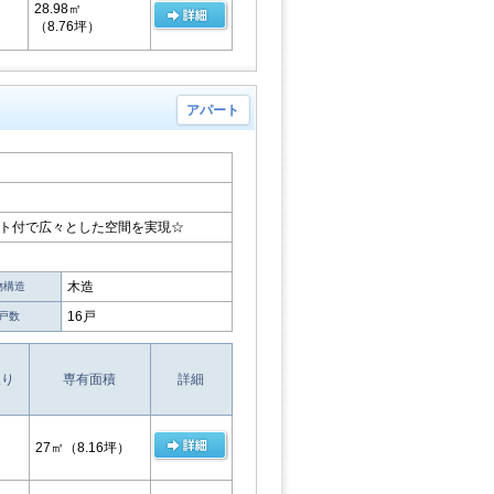
28.98㎡
（8.76坪）
アパート
フト付で広々とした空間を実現☆
木造
物構造
16戸
戸数
取り
専有面積
詳細
27㎡
（8.16坪）