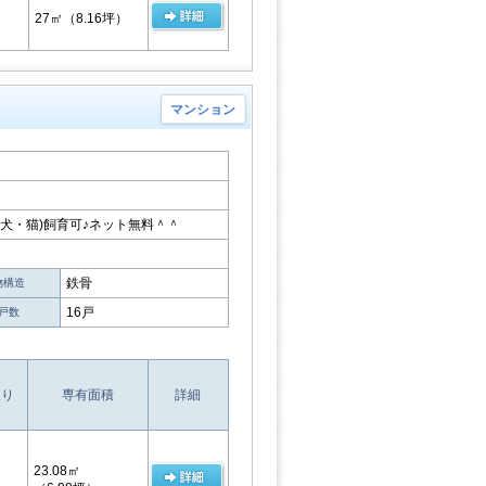
27㎡
（8.16坪）
マンション
犬・猫)飼育可♪ネット無料＾＾
鉄骨
物構造
16戸
戸数
取り
専有面積
詳細
23.08㎡