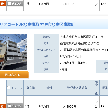
-
1階
5.8万円
1SK
6000円
／ -
／
-
リアコートJR須磨鷹取 神戸市須磨区鷹取町
兵庫県神戸市須磨区鷹取町４丁目
所在地
山陽電鉄本線 板宿駅 徒歩20分
交通
JR鷹取駅徒歩圏の築浅物件☆ペット(
セールスポイント
6.2万円～6.4万円
賃料
2025年1月 （築1年）
築年月
建
4階建
規模
総
敷
金
所在階
賃料
管理費／共益費
／
間
チェック
礼
金
-
／
1階
6.2万円
1K
-
／ 4000円
1