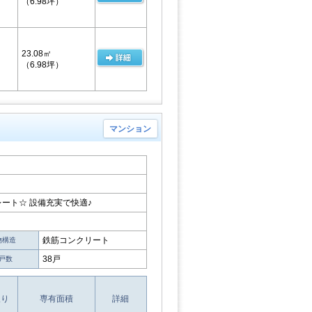
（6.98坪）
23.08㎡
（6.98坪）
マンション
ート☆ 設備充実で快適♪
鉄筋コンクリート
物構造
38戸
戸数
取り
専有面積
詳細