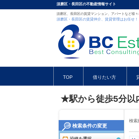
須磨区・長田区の不動産情報サイト
須磨区、長田区の賃貸マンション、アパートなど様々
須磨区・長田区の賃貸仲介、賃貸管理はお任せ！
TOP
借りたい方
お問合せ
インスタグラム
★駅から徒歩5分以
検索
検索条件の変更
沿線を選択