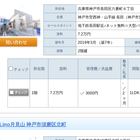
兵庫県神戸市長田区六番町６丁目
所在地
神戸市営西神・山手線 長田（神戸市営
交通
地下鉄長田駅近♪ネット無料☆大型
セールスポイント
7.2万円
賃料
2019年3月 （築7年）
築年月
建
2階建
規模
総
敷
金
所在階
賃料
管理費／共益費
／
間取
チェック
礼
金
-
／
1階
7.2万円
1LDK
-
／ 3000円
2
ヶ
月
Lino月見山 神戸市須磨区北町