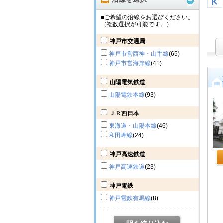
■ご希望の沿線をお選びください。
（複数選択が可能です。）
神戸市交通局
神戸市営西神・山手線
(65)
神戸市営海岸線
(41)
山陽電気鉄道
山陽電鉄本線
(93)
ＪＲ西日本
東海道・山陽本線
(46)
和田岬線
(24)
神戸高速鉄道
神戸高速鉄道
(23)
神戸電鉄
神戸電鉄有馬線
(8)