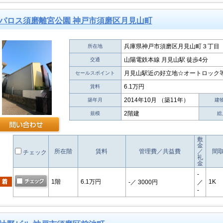
パロス須磨離宮公園 神戸市須磨区月見山町
兵庫県神戸市須磨区月見山町３丁目
所在地
山陽電鉄本線 月見山駅 徒歩4分
交通
月見山駅近の好立地☆オートロック
セールスポイント
6.1万円
賃料
2014年10月 （築11年）
築年月
建
2階建
規模
総
敷
金
所在階
賃料
管理費／共益費
／
間
チェック
礼
金
-
1階
6.1万円
1K
-
／ 3000円
／
-