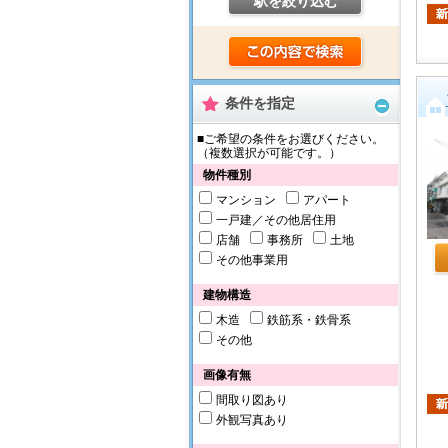
駅を絞り込む
条件を指定
■ご希望の条件をお選びください。
（複数選択が可能です。）
物件種別
マンション
アパート
一戸建／その他居住用
店舗
事務所
土地
その他事業用
建物構造
木造
鉄筋系・鉄骨系
その他
画像有無
間取り図あり
外観写真あり