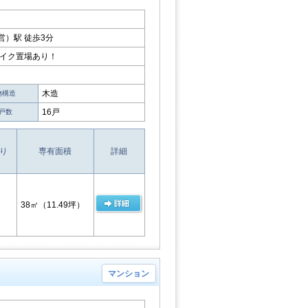
）駅 徒歩3分
バイク置場あり！
木造
物構造
16戸
戸数
り
専有面積
詳細
38㎡
（11.49坪）
マンション