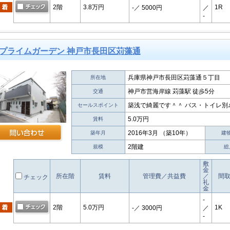
2階
3.8万円
1R
-
／ 5000円
／
-
プライムガーデン 神戸市長田区苅藻通
兵庫県神戸市長田区苅藻通５丁目
所在地
神戸市営海岸線 苅藻駅 徒歩5分
交通
築浅で綺麗です＾＾ バス・トイレ別
セールスポイント
5.0万円
賃料
2016年3月 （築10年）
築年月
建
2階建
規模
総
敷
金
所在階
賃料
管理費／共益費
／
間
チェック
礼
金
-
2階
5.0万円
1K
-
／ 3000円
／
-