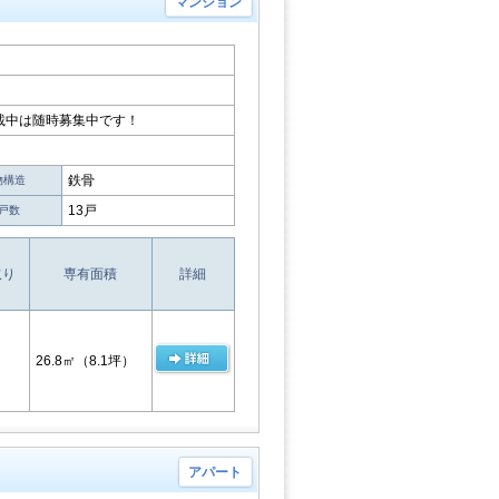
マンション
載中は随時募集中です！
鉄骨
物構造
13戸
戸数
取り
専有面積
詳細
26.8㎡
（8.1坪）
アパート