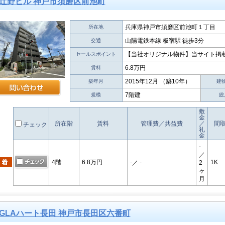
辻野ビル 神戸市須磨区前池町
兵庫県神戸市須磨区前池町１丁目
所在地
山陽電鉄本線 板宿駅 徒歩3分
交通
【当社オリジナル物件】当サイト掲
セールスポイント
6.8万円
賃料
2015年12月 （築10年）
築年月
建
7階建
規模
総
敷
金
所在階
賃料
管理費／共益費
／
間
チェック
礼
金
-
／
4階
6.8万円
1K
-
／ -
2
ヶ
月
GLAハート長田 神戸市長田区六番町