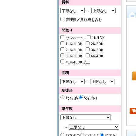
賃料
～
管理費／共益費を含む
間取り
ワンルーム
1K/1DK
1LK/1LDK
2K/2DK
2LK/2LDK
3K/3DK
3LK/3LDK
4K/4DK
4LK/4LDK以上
面積
～
駅徒歩
1分以内
5分以内
築年数
～
新築のみ
中古のみ
指定なし