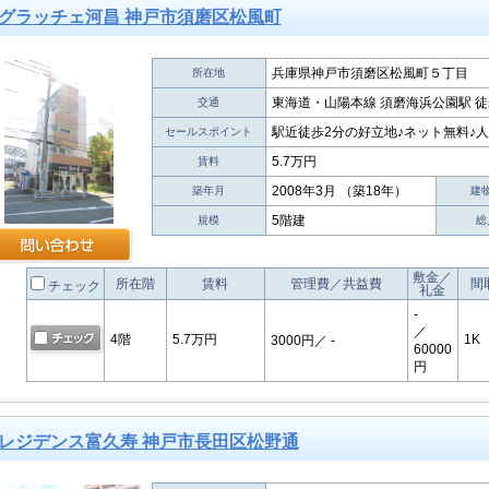
グラッチェ河昌 神戸市須磨区松風町
兵庫県神戸市須磨区松風町５丁目
所在地
東海道・山陽本線 須磨海浜公園駅 徒
交通
駅近徒歩2分の好立地♪ネット無料♪人
セールスポイント
5.7万円
賃料
2008年3月 （築18年）
築年月
建
5階建
規模
総
敷金／
所在階
賃料
管理費／共益費
間
チェック
礼金
-
／
4階
5.7万円
1K
3000円
／ -
60000
円
レジデンス富久寿 神戸市長田区松野通