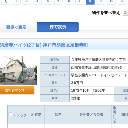
1
2
3
4
5
6
7
8
9
10
11
物件を並べ替え
新
須磨寺ハイツ(2丁目) 神戸市須磨区須磨寺町
兵庫県神戸市須磨区須磨寺町２丁目
所在地
山陽電鉄本線 山陽須磨駅 徒歩9分
交通
駅徒歩圏内♪バス・トイレセパレート
セールスポイント
3.8万円
賃料
1973年10月 （築52年）
築年月
建
2階建
規模
総
敷
金
所在階
賃料
管理費／共益費
／
間
チェック
礼
金
-