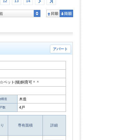
12
13
14
着
アパート
☆ペット(猫)飼育可＾＾
木造
物構造
4戸
戸数
取り
専有面積
詳細