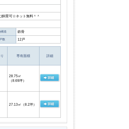
犬)飼育可☆ネット無料＾＾
鉄骨
物構造
12戸
戸数
取り
専有面積
詳細
28.75㎡
（8.69坪）
27.13㎡
（8.2坪）