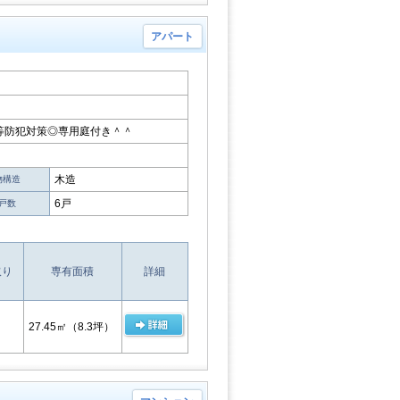
アパート
等防犯対策◎専用庭付き＾＾
木造
物構造
6戸
戸数
取り
専有面積
詳細
27.45㎡
（8.3坪）