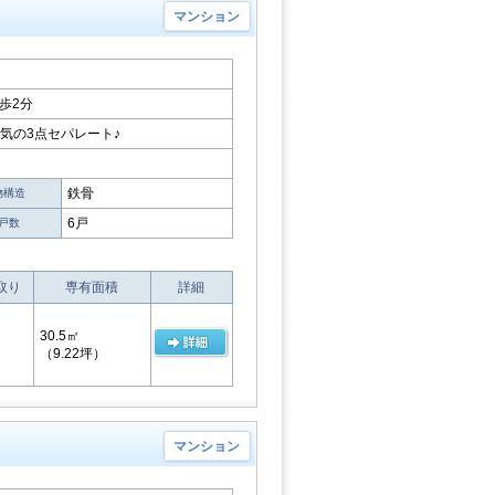
マンション
歩2分
気の3点セパレート♪
鉄骨
物構造
6戸
戸数
取り
専有面積
詳細
30.5㎡
（9.22坪）
マンション