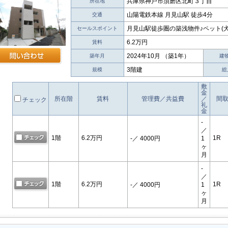
兵庫県神戸市須磨区北町３丁目
所在地
山陽電鉄本線 月見山駅 徒歩4分
交通
月見山駅徒歩圏の築浅物件♪ペット(
セールスポイント
6.2万円
賃料
2024年10月 （築1年）
築年月
建
3階建
規模
総
敷
金
所在階
賃料
管理費／共益費
／
間
チェック
礼
金
-
／
1階
6.2万円
1R
-
／ 4000円
1
ヶ
月
-
／
1階
6.2万円
1R
-
／ 4000円
1
ヶ
月