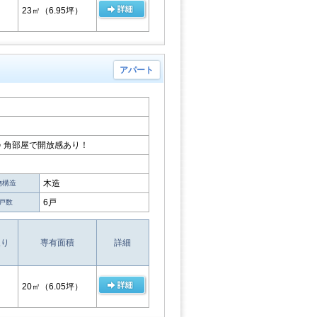
23㎡
（6.95坪）
アパート
♪ 角部屋で開放感あり！
木造
物構造
6戸
戸数
取り
専有面積
詳細
20㎡
（6.05坪）