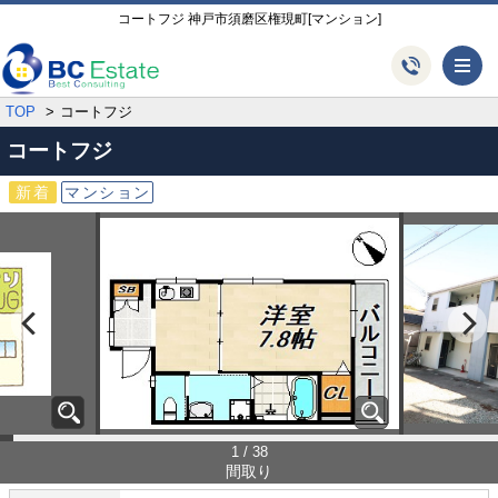
コートフジ 神戸市須磨区権現町[マンション]
メ
TOP
コートフジ
コートフジ
新着
マンション
1 / 38
間取り