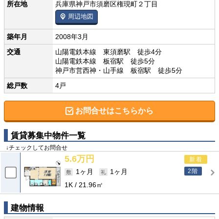
所在地
兵庫県神戸市須磨区権現町２丁目
周辺地図
築年月
2008年3月
交通
山陽電鉄本線 東須磨駅 徒歩4分
山陽電鉄本線 板宿駅 徒歩5分
神戸市営西神・山手線 板宿駅 徒歩5分
総戸数
4戸
お問合せはこちらから
賃貸募集中物件一覧
↓チェックしてお問合せ
5.6万円
新着
2階
1ヶ月
1ヶ月
1K
21.96㎡
建物情報