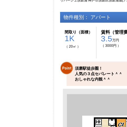
リバージュ須磨浦 神戸市須磨区須磨浦通[ア
物件種別： アパート
間取り（面積）
賃料（管理
1K
3.5
万円
（ 3000円 ）
（ 20㎡ ）
須磨駅徒歩圏！
人気の３点セパレート＾＾
おしゃれな内観＾＾