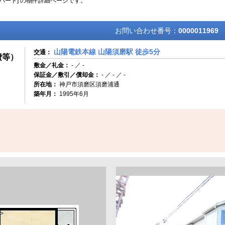
パート] の物件詳細ページです。
お問い合わせ番号：
0000011969
山陽電鉄本線 山陽須磨駅 徒歩5分
交通：
費等）
敷金／礼金：
- ／ -
保証金／敷引／償却金：
- ／ - ／ -
所在地：
神戸市須磨区須磨浦通
築年月：
1995年6月