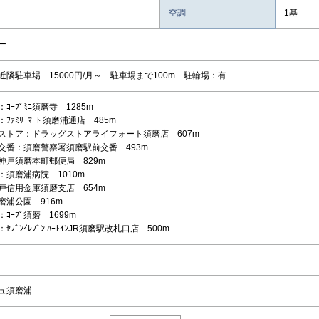
空調
1基
ー
近隣駐車場 15000円/月～ 駐車場まで100m 駐輪場：有
ｺｰﾌﾟﾐﾆ須磨寺 1285m
ﾌｧﾐﾘｰﾏｰﾄ 須磨浦通店 485m
ストア：ドラッグストアライフォート須磨店 607m
交番：須磨警察署須磨駅前交番 493m
神戸須磨本町郵便局 829m
：須磨浦病院 1010m
戸信用金庫須磨支店 654m
磨浦公園 916m
ｺｰﾌﾟ須磨 1699m
ﾌﾞﾝｲﾚﾌﾞﾝ ﾊｰﾄｲﾝJR須磨駅改札口店 500m
ュ須磨浦