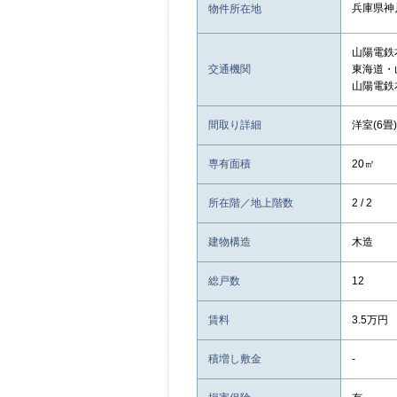
兵庫県神
物件所在地
山陽電鉄
交通機関
東海道・
山陽電鉄
間取り詳細
洋室(6畳)
専有面積
20㎡
所在階／地上階数
2 / 2
建物構造
木造
総戸数
12
賃料
3.5万円
積増し敷金
-