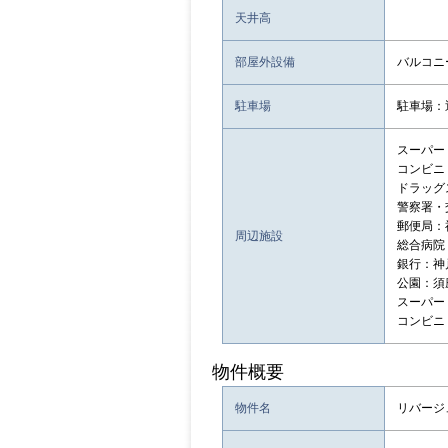
天井高
部屋外設備
バルコニ
駐車場
駐車場：
スーパー：
コンビニ：
ドラッグ
警察署・
郵便局：
周辺施設
総合病院
銀行：神
公園：須
スーパー：
コンビニ：ｾ
物件概要
物件名
リバージ