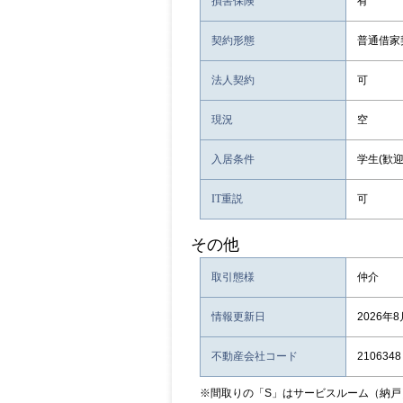
損害保険
有
契約形態
普通借家
法人契約
可
現況
空
入居条件
学生(歓迎
IT重説
可
その他
取引態様
仲介
情報更新日
2026年
不動産会社コード
2106348
※間取りの「S」はサービスルーム（納戸