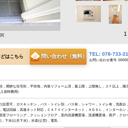
1
関
TEL: 078-733-2
問い合わせ（無料）
などはこちら
お問い合わせ番号: 00000
坦，閑静な住宅街，平坦地，内装リフォーム済，最上階，上階無し，２Ｆ以上，陽
(入居時費用)
ロ設置可，ガスキッチン，バス・トイレ別，バス有，シャワー，トイレ有，洗面台
，電話回線，高速ネット対応，ＣＡＴＶインターネット，ＡＤＳＬ，インターホン
居室フローリング，クッションフロア，室内洗濯機置場，洗濯機置場，雨戸，クロ
)，下水(公共下水)，水道(公営)，電気