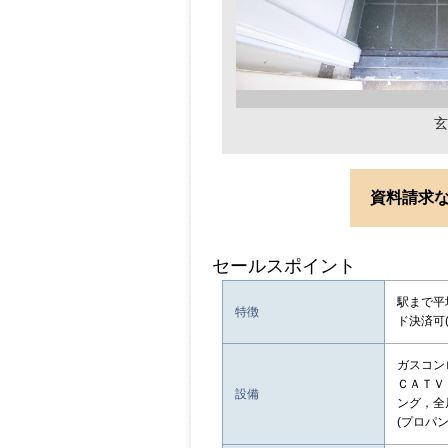
玄
資料請求
セールスポイント
駅まで平
特徴
ド決済可
ガスコン
ＣＡＴＶ
設備
ング，全
(プロパン