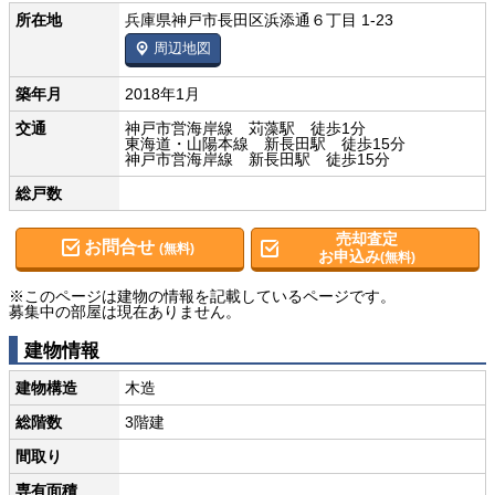
所在地
兵庫県神戸市長田区浜添通６丁目 1-23
周辺地図
築年月
2018年1月
交通
神戸市営海岸線 苅藻駅 徒歩1分
東海道・山陽本線 新長田駅 徒歩15分
神戸市営海岸線 新長田駅 徒歩15分
総戸数
売却査定
お問合せ
(無料)
お申込み
(無料)
※このページは建物の情報を記載しているページです。
募集中の部屋は現在ありません。
建物情報
建物構造
木造
総階数
3階建
間取り
専有面積