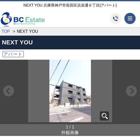
NEXT YOU 兵庫県神戸市長田区浜添通６丁目[アパート]
メ
TOP
NEXT YOU
NEXT YOU
アパート
1 / 1
外観画像