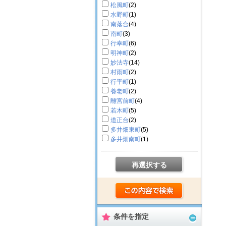
松風町
(2)
水野町
(1)
南落合
(4)
南町
(3)
行幸町
(6)
明神町
(2)
妙法寺
(14)
村雨町
(2)
行平町
(1)
養老町
(2)
離宮前町
(4)
若木町
(5)
道正台
(2)
多井畑東町
(5)
多井畑南町
(1)
再選択する
条件を指定