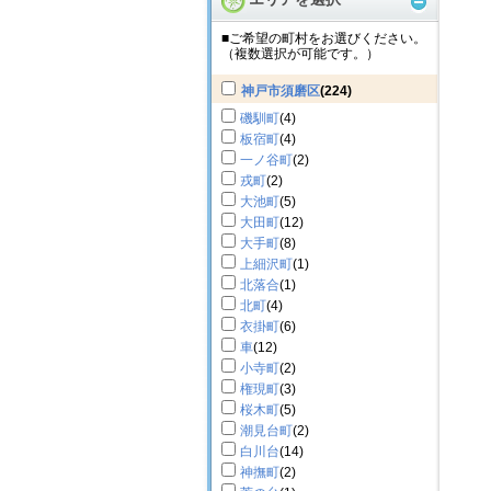
■ご希望の町村をお選びください。
（複数選択が可能です。）
神戸市須磨区
(224)
磯馴町
(4)
板宿町
(4)
一ノ谷町
(2)
戎町
(2)
大池町
(5)
大田町
(12)
大手町
(8)
上細沢町
(1)
北落合
(1)
北町
(4)
衣掛町
(6)
車
(12)
小寺町
(2)
権現町
(3)
桜木町
(5)
潮見台町
(2)
白川台
(14)
神撫町
(2)