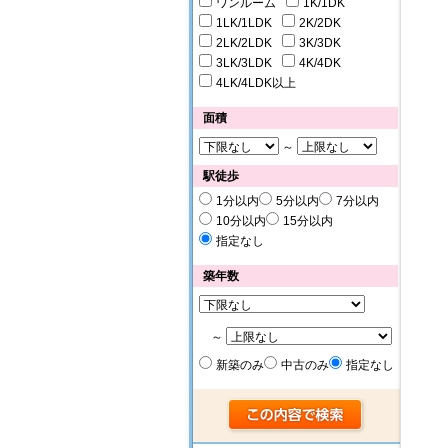
ワンルーム
1K/1DK
1LK/1LDK
2K/2DK
2LK/2LDK
3K/3DK
3LK/3LDK
4K/4DK
4LK/4LDK以上
面積
～
駅徒歩
1分以内
5分以内
7分以内
10分以内
15分以内
指定なし
築年数
～
新築のみ
中古のみ
指定なし