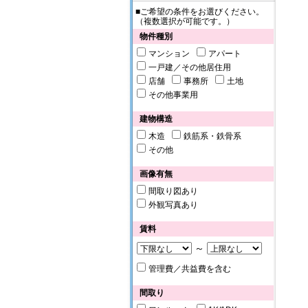
■ご希望の条件をお選びください。
（複数選択が可能です。）
物件種別
マンション
アパート
一戸建／その他居住用
店舗
事務所
土地
その他事業用
建物構造
木造
鉄筋系・鉄骨系
その他
画像有無
間取り図あり
外観写真あり
賃料
～
管理費／共益費を含む
間取り