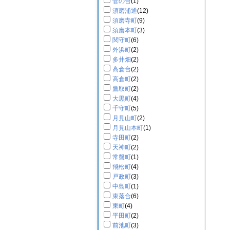
菅の台
(1)
須磨浦通
(12)
須磨寺町
(9)
須磨本町
(3)
関守町
(6)
外浜町
(2)
多井畑
(2)
高倉台
(2)
高倉町
(2)
鷹取町
(2)
大黒町
(4)
千守町
(5)
月見山町
(2)
月見山本町
(1)
寺田町
(2)
天神町
(2)
常盤町
(1)
飛松町
(4)
戸政町
(3)
中島町
(1)
東落合
(6)
東町
(4)
平田町
(2)
前池町
(3)